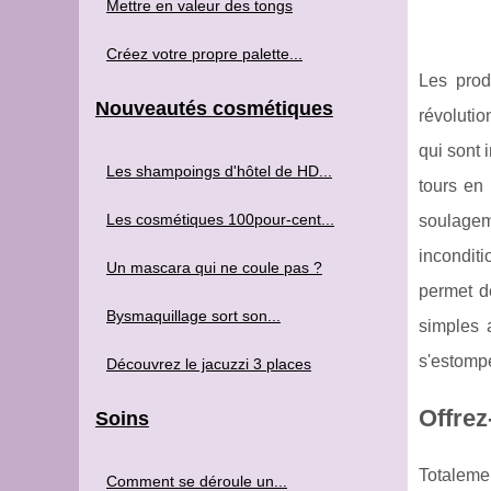
Mettre en valeur des tongs
Créez votre propre palette...
Les pro
Nouveautés cosmétiques
révolutio
qui sont 
Les shampoings d'hôtel de HD...
tours en 
Les cosmétiques 100pour-cent...
soulageme
inconditi
Un mascara qui ne coule pas ?
permet de
Bysmaquillage sort son...
simples a
s'estompe
Découvrez le jacuzzi 3 places
Offrez
Soins
Totalemen
Comment se déroule un...