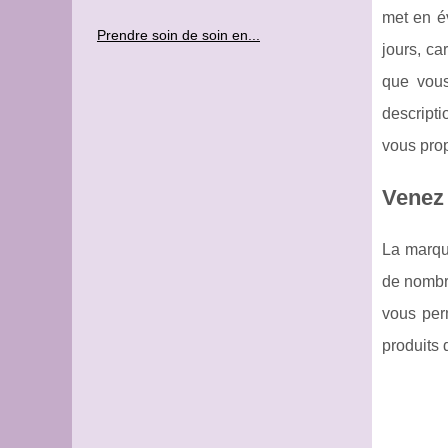
met en é
Prendre soin de soin en...
jours, ca
que vous
descripti
vous prop
Venez 
La marqu
de nombre
vous per
produits 