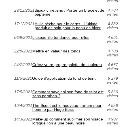
visites
29/12/2021
Bijoux chrétiens : Porter un bracelet de
4 784
baptême
visites
17/12/2021
Huile sèche pour le corps : L'ultime
4 882
produit de soin pour la peau en hiver
visites
06/9/2021
L'espadrille tendance pour elles
4 691
visites
22/8/2021
Mettre en valeur des tongs
4 700
visites
24/7/2021
Créez votre propre palette de couleurs
4 667
visites
11/6/2021
Guide d'application du fond de teint
6 279
visites
17/5/2021
Comment savoir si son fond de teint est
5 866
sans paraben ?
visites
19/4/2021
The Scent est le nouveau parfum pour
4 956
homme par Hugo Boss
visites
14/3/2021
Make-up comment sublimer son visage
4 907
lorsque l'on a une peau noire
visites