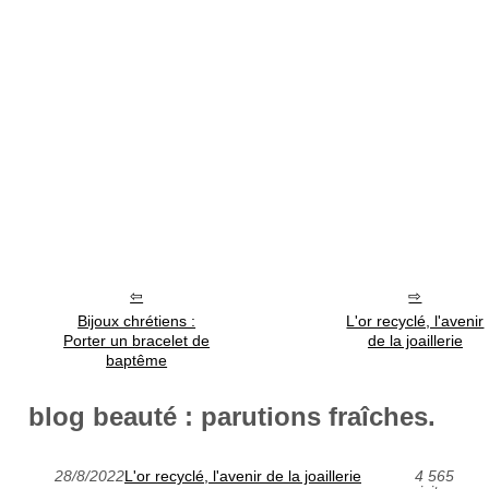
Bijoux chrétiens :
L'or recyclé, l'avenir
Porter un bracelet de
de la joaillerie
baptême
blog beauté : parutions fraîches.
28/8/2022
L'or recyclé, l'avenir de la joaillerie
4 565