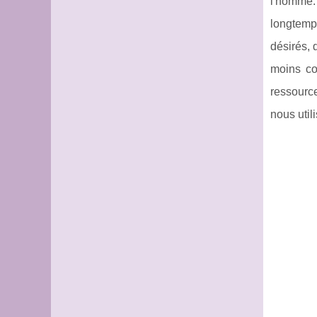
l'homme. 
longtemp
désirés, 
moins coû
ressource
nous util