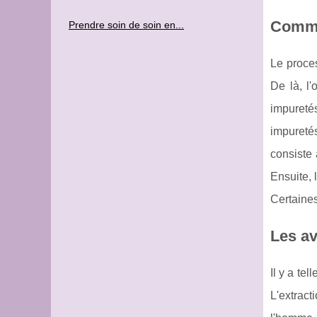
Commen
Prendre soin de soin en...
Le proces
De là, l'
impuretés
impuretés
consiste 
Ensuite, 
Certaines
Les av
Il y a te
L'extract