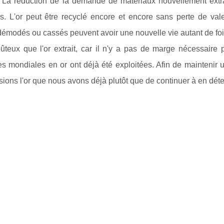
La réduction de la demande de matériaux nouvellement extraits
s. L'or peut être recyclé encore et encore sans perte de val
démodés ou cassés peuvent avoir une nouvelle vie autant de foi
teux que l'or extrait, car il n'y a pas de marge nécessaire p
s mondiales en or ont déjà été exploitées. Afin de maintenir une
isions l'or que nous avons déjà plutôt que de continuer à en dét