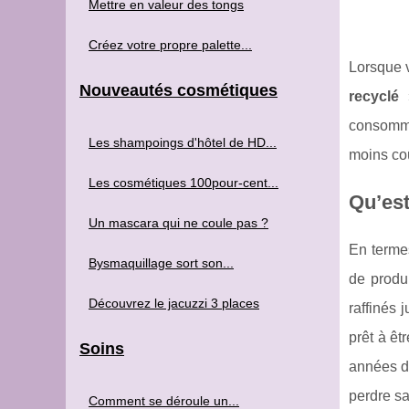
Mettre en valeur des tongs
Créez votre propre palette...
Lorsque v
Nouveautés cosmétiques
recyclé
»
consommat
Les shampoings d'hôtel de HD...
moins coû
Les cosmétiques 100pour-cent...
Qu’est
Un mascara qui ne coule pas ?
En termes
Bysmaquillage sort son...
de produi
Découvrez le jacuzzi 3 places
raffinés 
prêt à êt
Soins
années de
perdre sa
Comment se déroule un...