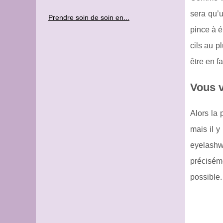
sera qu’u
Prendre soin de soin en...
pince à é
cils au p
être en f
Vous v
Alors la 
mais il y
eyelashwe
préciséme
possible.