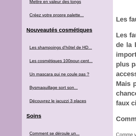
Mettre en valeur des tongs
Créez votre propre palette...
Les fa
Nouveautés cosmétiques
Les fa
de la 
Les shampoings d'hôtel de HD...
import
Les cosmétiques 100pour-cent...
plus p
acces
Un mascara qui ne coule pas ?
Mais p
Bysmaquillage sort son...
chance
Découvrez le jacuzzi 3 places
faux c
Soins
Comme
Comment se déroule un...
Comme vou