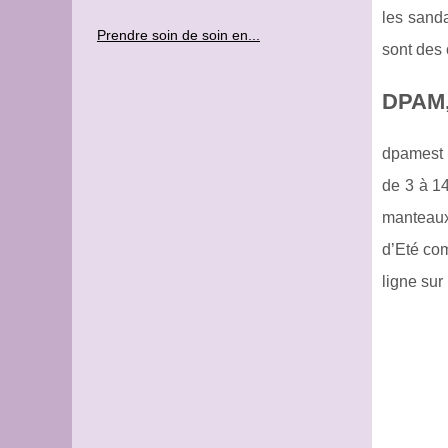
les sanda
Prendre soin de soin en...
sont des 
DPAM, 
dpam
est
de 3 à 14
manteaux,
d’Eté com
ligne sur